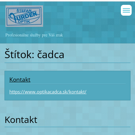
Profesionálne služby pre Váš zrak
Štítok: čadca
Kontakt
https://www.optikacadca.sk/kontakt/
Kontakt