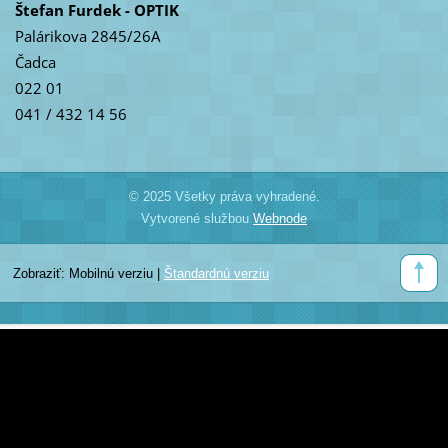
Štefan Furdek - OPTIK
Palárikova 2845/26A
Čadca
022 01
041 / 432 14 56
© 2025 Všetky práva vyhradené.
Vytvorené službou
Webnode
Zobraziť:
Mobilnú verziu
|
Štandardnú verziu