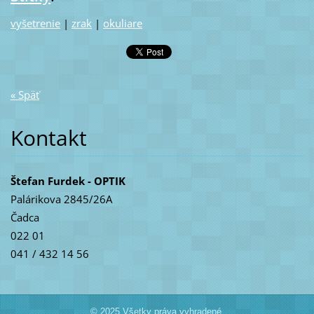
vyšetrenie
|
zrak
|
okuliare
« Späť
Kontakt
Štefan Furdek - OPTIK
Palárikova 2845/26A
Čadca
022 01
041 / 432 14 56
© 2025 Všetky práva vyhradené.