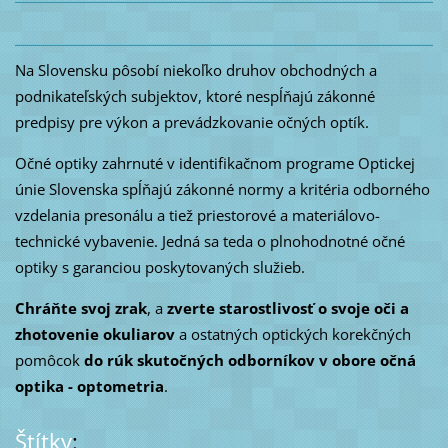
Na Slovensku pôsobí niekoľko druhov obchodných a
podnikateľských subjektov, ktoré nespĺňajú zákonné
predpisy pre výkon a prevádzkovanie očných optík.
Očné optiky zahrnuté v identifikačnom programe Optickej
únie Slovenska spĺňajú zákonné normy a kritéria odborného
vzdelania presonálu a tiež priestorové a materiálovo-
technické vybavenie. Jedná sa teda o plnohodnotné očné
optiky s garanciou poskytovaných služieb.
Chráňte svoj zrak
, a
zverte starostlivosť o svoje oči a
zhotovenie okuliarov
a ostatných optických korekčných
pomôcok
do rúk skutočných odborníkov v obore očná
optika - optometria
.
Štítky
: