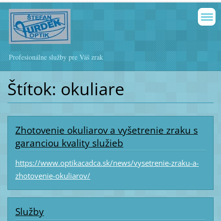
Profesionálne služby pre Váš zrak
Štítok: okuliare
Zhotovenie okuliarov a vyšetrenie zraku s
garanciou kvality služieb
https://www.optikacadca.sk/news/vysetrenie-zraku-a-
zhotovenie-okuliarov/
Služby